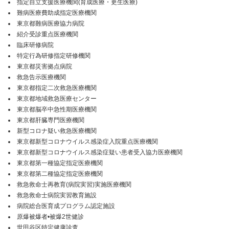
指定自立支援医療機関(育成医療・更生医療)
難病医療費助成指定医療機関
東京都難病医療協力病院
紹介受診重点医療機関
臨床研修病院
特定行為研修指定研修機関
東京都災害拠点病院
救急告示医療機関
東京都指定二次救急医療機関
東京都地域救急医療センター
東京都脳卒中急性期医療機関
東京都肝臓専門医療機関
新型コロナ疑い救急医療機関
東京都新型コロナウイルス感染症入院重点医療機関
東京都新型コロナウイルス感染症疑い患者受入協力医療機関
東京都第一種協定指定医療機関
東京都第二種協定指定医療機関
救急救命士再教育(病院実習)実施医療機関
救急救命士病院実習教育施設
病院総合医育成プログラム認定施設
原爆被爆者•被爆2世健診
世田谷区特定健康診査