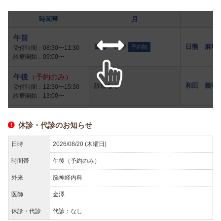
時間帯
月
午前
齋藤 和幸
日熊 麻耶
予約制
受付時間：08:30〜11:30
診療開始：09:00〜
午後
（予約のみ）
診療なし
和田 義明
受付時間：12:30〜15:30
診療開始：13:00〜
休診・代診のお知らせ
日時
2026/08/20 (木曜日)
時間帯
午後（予約のみ）
外来
脳神経内科
医師
金澤
休診・代診
代診：なし