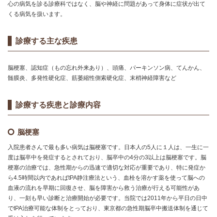
心の病気を診る診療科ではなく、脳や神経に問題があって身体に症状が出て
くる病気を扱います。
診療する主な疾患
脳梗塞、認知症（もの忘れ外来あり）、頭痛、パーキンソン病、てんかん、
髄膜炎、多発性硬化症、筋萎縮性側索硬化症、末梢神経障害など
診療する疾患と診療内容
脳梗塞
入院患者さんで最も多い病気は脳梗塞です。日本人の5人に１人は、一生に一
度は脳卒中を発症するとされており、脳卒中の4分の3以上は脳梗塞です。脳
梗塞の治療では、急性期からの迅速で適切な対応が重要であり、特に発症か
ら4.5時間以内であればtPA静注療法という、血栓を溶かす薬を使って脳への
血液の流れを早期に回復させ、脳を障害から救う治療が行える可能性があ
り、一刻も早い診断と治療開始が必要です。当院では2011年から平日の日中
でtPA治療可能な体制をとっており、東京都の急性期脳卒中搬送体制を通じて