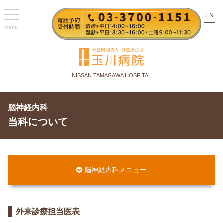
toggle
EN
navigation
NISSAN TAMAGAWA HOSPITAL
脳神経内科
当科について
脳神経内科メニュー
外来診療担当医表