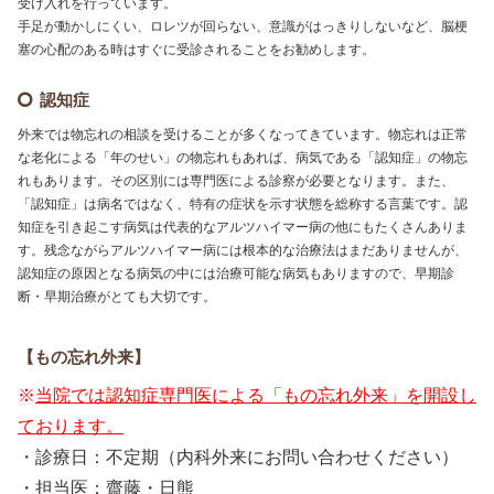
受け入れを行っています。
手足が動かしにくい、ロレツが回らない、意識がはっきりしないなど、脳梗
塞の心配のある時はすぐに受診されることをお勧めします。
認知症
外来では物忘れの相談を受けることが多くなってきています。物忘れは正常
な老化による「年のせい」の物忘れもあれば、病気である「認知症」の物忘
れもあります。その区別には専門医による診察が必要となります。また、
「認知症」は病名ではなく、特有の症状を示す状態を総称する言葉です。認
知症を引き起こす病気は代表的なアルツハイマー病の他にもたくさんありま
す。残念ながらアルツハイマー病には根本的な治療法はまだありませんが、
認知症の原因となる病気の中には治療可能な病気もありますので、早期診
断・早期治療がとても大切です。
【もの忘れ外来】
※
当院では認知症専門医による「もの忘れ外来」を開設し
ております。
・診療日：不定期（内科外来にお問い合わせください）
・担当医：齋藤・日熊