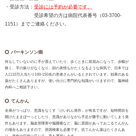
・受診方法：
受診には予約が必要です。
受診希望の方は病院代表番号
（03-3700-
1151）
までご連絡ください。
パーキンソン病
何もしていないのに手が震えていたり、歩くときに前屈みになって、歩幅が
狭く、手の振りがなくなり、顔の表情もかたくなるような病気で、日本では
人口10万人当たり100-150名の患者さんがいるとされています。効果のある
薬がたくさんありますが、使い分けに専門的な知識がいりますので、脳神経
内科へご相談下さい。
てんかん
全身がつっぱり、意識をなくす「けいれん発作」が有名ですが、短時間目を
開けたままぼーっとしたり、意識がありながら手足が勝手に動いてしまう発
作もあります。脳血管障害や脳腫瘍など、脳に原因があっておこるてんかん
の場合もありますので、原因検索も必要です。抗てんかん薬はたくさんあ