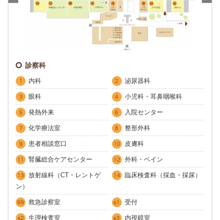
診察科
1
内科
泌尿器科
1
2
眼科
小児科・耳鼻咽喉科
3
4
発熱外来
入院センター
5
6
3
化学療法室
整形外科
7
8
5
患者相談窓口
皮膚科
9
10
腎臓総合ケアセンター
外科・ペイン
11
12
放射線科（CT・レントゲ
臨床検査科（採血・採尿）
13
14
ン）
救急診察室
受付
99
s1
生理検査室
内視鏡室
s2
s3