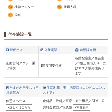
検診センター
産婦人科
s4
s5
歯科
s6
付帯施設一覧
郵便ポスト
公衆電話
自動販売機
各階配膳室／面会室
正面玄関タクシー乗
／1階正面出入り口に
1階夜間受付横
り場横
はマスク販売機あり
ます
たまがわテラス（玉
生活彩花 玉川病院店（コンビニエンス
川病院内）
ストア）
休憩スペース
食料品・飲料／医療・衛生用品／ATM・公
共料金窓口／宅急便
詳しくはこちら
写真表示