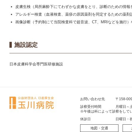
皮膚生検（局所麻酔下にてわずかな皮膚をとり、診断のための情報
アレルギー検査（血液検査、薬疹の原因薬剤を同定するための薬剤
画像診断（予約制にて当院検査科で超音波、CT、MRIなどを施行）
施設認定
日本皮膚科学会専門医研修施設
お問い合わせ先
〒158-00
診察受付時間
月曜日～土
※午後は科によって診察をして
休診日
日曜日・
地図・交通