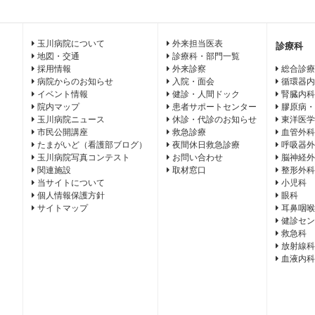
玉川病院について
外来担当医表
診療科
地図・交通
診療科・部門一覧
採用情報
外来診察
総合診療
病院からのお知らせ
入院・面会
循環器内
イベント情報
健診・人間ドック
腎臓内科
院内マップ
患者サポートセンター
膠原病・
玉川病院ニュース
休診・代診のお知らせ
東洋医学
市民公開講座
救急診療
血管外科
たまがいど（看護部ブログ）
夜間休日救急診療
呼吸器外
玉川病院写真コンテスト
お問い合わせ
脳神経外
関連施設
取材窓口
整形外科
当サイトについて
小児科
個人情報保護方針
眼科
サイトマップ
耳鼻咽喉
健診セン
救急科
放射線科
血液内科