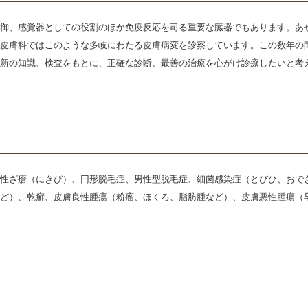
防御、感覚器としての役割のほか免疫反応を司る重要な臓器でもあります。あ
。皮膚科ではこのような多岐にわたる皮膚病変を診察しています。この数年の
最新の知識、検査をもとに、正確な診断、最善の治療を心がけ診療したいと考
常性ざ瘡（にきび）、円形脱毛症、男性型脱毛症、細菌感染症（とびひ、おで
ど）、乾癬、皮膚良性腫瘍（粉瘤、ほくろ、脂肪腫など）、皮膚悪性腫瘍（