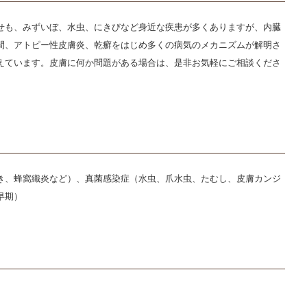
せも、みずいぼ、水虫、にきびなど身近な疾患が多くありますが、内臓
間、アトピー性皮膚炎、乾癬をはじめ多くの病気のメカニズムが解明さ
えています。皮膚に何か問題がある場合は、是非お気軽にご相談くださ
き、蜂窩織炎など）、真菌感染症（水虫、爪水虫、たむし、皮膚カンジ
早期）