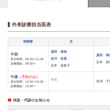
外来診療担当医表
時間帯
月
原田 侑弥
午前
原田 侑
吉川 征吾
受付時間：08:30〜11:30
定本 真
診療開始：09:00〜
定本 真梨子
午後
（予約のみ）
検査
岩渕 千
受付時間：12:30〜15:30
診療開始：13:30〜
休診・代診のお知らせ