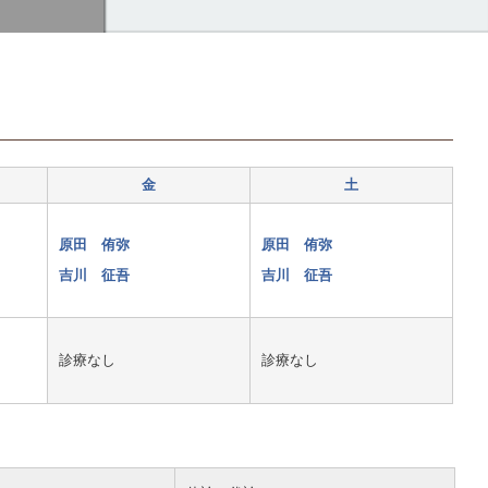
金
土
原田 侑弥
原田 侑弥
吉川 征吾
吉川 征吾
診療なし
診療なし