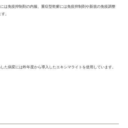
炎には免疫抑制剤の内服、重症型乾癬には免疫抑制剤や新規の免疫調整
ます。
局した病変には昨年度から導入したエキシマライトを使用しています。