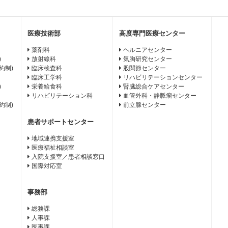
医療技術部
高度専門医療センター
薬剤科
ヘルニアセンター
)
放射線科
気胸研究センター
約制)
臨床検査科
股関節センター
臨床工学科
リハビリテーションセンター
)
栄養給食科
腎臓総合ケアセンター
リハビリテーション科
血管外科・静脈瘤センター
約制)
前立腺センター
患者サポートセンター
地域連携支援室
医療福祉相談室
入院支援室／患者相談窓口
国際対応室
事務部
総務課
人事課
医事課