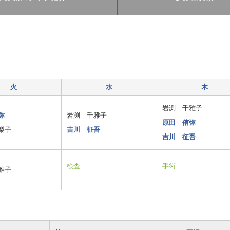
火
水
木
岩渕 千雅子
弥
岩渕 千雅子
原田 侑弥
梨子
吉川 征吾
吉川 征吾
検査
手術
雅子