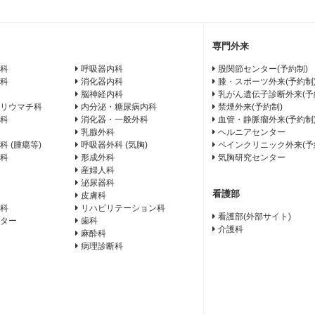
専門外来
科
呼吸器内科
股関節センター(予約制)
科
消化器内科
膝・スポーツ外来(予約制
脳神経内科
乳がん遺伝子診断外来(予
リウマチ科
内分泌・糖尿病内科
禁煙外来(予約制)
科
消化器・一般外科
血管・静脈瘤外来(予約制
乳腺外科
ヘルニアセンター
科 (腫瘍等)
呼吸器外科 (気胸)
ペインクリニック外来(予
科
形成外科
気胸研究センター
産婦人科
泌尿器科
看護部
皮膚科
科
リハビリテーション科
看護部(外部サイト)
ター
歯科
介護科
麻酔科
病理診断科