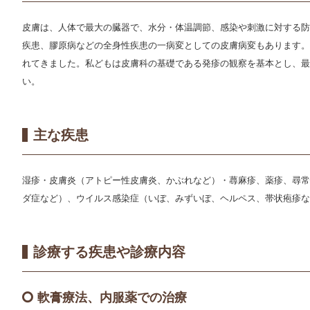
皮膚は、人体で最大の臓器で、水分・体温調節、感染や刺激に対する
疾患、膠原病などの全身性疾患の一病変としての皮膚病変もあります
れてきました。私どもは皮膚科の基礎である発疹の観察を基本とし、
い。
主な疾患
湿疹・皮膚炎（アトピー性皮膚炎、かぶれなど）・蕁麻疹、薬疹、尋
ダ症など）、ウイルス感染症（いぼ、みずいぼ、ヘルペス、帯状疱疹な
診療する疾患や診療内容
軟膏療法、内服薬での治療