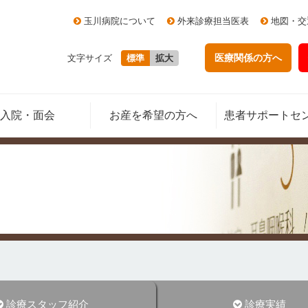
玉川病院について
外来診療担当医表
地図・交
医療関係の方
へ
文字サイズ
標準
拡大
入院・面会
お産を希望の方へ
患者サポートセ
診療スタッフ紹介
診療実績