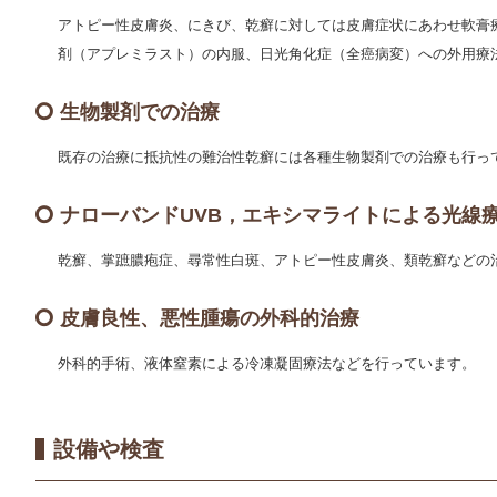
アトピー性皮膚炎、にきび、乾癬に対しては皮膚症状にあわせ軟膏
剤（アプレミラスト）の内服、日光角化症（全癌病変）への外用療
生物製剤での治療
既存の治療に抵抗性の難治性乾癬には各種生物製剤での治療も行っ
ナローバンドUVB，エキシマライトによる光線
乾癬、掌蹠膿疱症、尋常性白斑、アトピー性皮膚炎、類乾癬などの
皮膚良性、悪性腫瘍の外科的治療
外科的手術、液体窒素による冷凍凝固療法などを行っています。
設備や検査