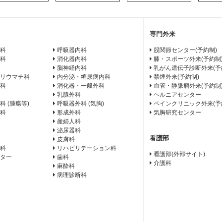
専門外来
科
呼吸器内科
股関節センター(予約制)
科
消化器内科
膝・スポーツ外来(予約制
脳神経内科
乳がん遺伝子診断外来(予
リウマチ科
内分泌・糖尿病内科
禁煙外来(予約制)
科
消化器・一般外科
血管・静脈瘤外来(予約制
乳腺外科
ヘルニアセンター
科 (腫瘍等)
呼吸器外科 (気胸)
ペインクリニック外来(予
科
形成外科
気胸研究センター
産婦人科
泌尿器科
看護部
皮膚科
科
リハビリテーション科
看護部(外部サイト)
ター
歯科
介護科
麻酔科
病理診断科