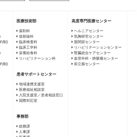
医療技術部
高度専門医療センター
薬剤科
ヘルニアセンター
)
放射線科
気胸研究センター
約制)
臨床検査科
股関節センター
臨床工学科
リハビリテーションセンター
)
栄養給食科
腎臓総合ケアセンター
リハビリテーション科
血管外科・静脈瘤センター
約制)
前立腺センター
患者サポートセンター
地域連携支援室
医療福祉相談室
入院支援室／患者相談窓口
国際対応室
事務部
総務課
人事課