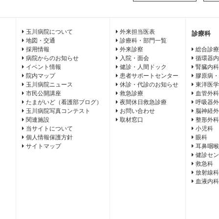
玉川病院について
外来担当医表
診療科
地図・交通
診療科・部門一覧
採用情報
外来診察
総合診療
病院からのお知らせ
入院・面会
循環器内
イベント情報
健診・人間ドック
腎臓内科
院内マップ
患者サポートセンター
膠原病・
玉川病院ニュース
休診・代診のお知らせ
東洋医学
市民公開講座
救急診療
血管外科
たまがいど（看護部ブログ）
夜間休日救急診療
呼吸器外
玉川病院写真コンテスト
お問い合わせ
脳神経外
関連施設
取材窓口
整形外科
当サイトについて
小児科
個人情報保護方針
眼科
サイトマップ
耳鼻咽喉
健診セン
救急科
放射線科
血液内科