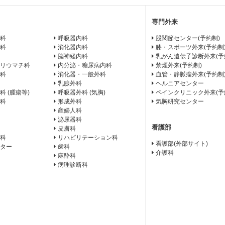
専門外来
科
呼吸器内科
股関節センター(予約制)
科
消化器内科
膝・スポーツ外来(予約制
脳神経内科
乳がん遺伝子診断外来(予
リウマチ科
内分泌・糖尿病内科
禁煙外来(予約制)
科
消化器・一般外科
血管・静脈瘤外来(予約制
乳腺外科
ヘルニアセンター
科 (腫瘍等)
呼吸器外科 (気胸)
ペインクリニック外来(予
科
形成外科
気胸研究センター
産婦人科
泌尿器科
看護部
皮膚科
科
リハビリテーション科
看護部(外部サイト)
ター
歯科
介護科
麻酔科
病理診断科