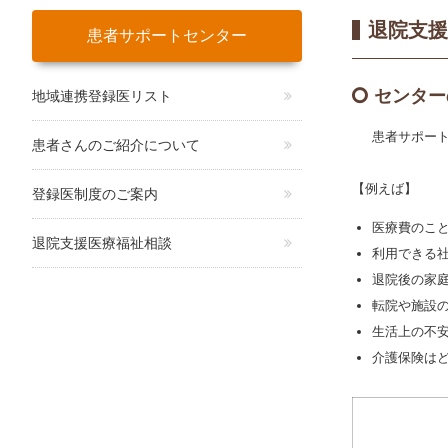
退院支援
患者サポートセンター
センター
地域連携登録医リスト
患者サポー
患者さんのご紹介について
【例えば】
登録医制度のご案内
医療費のこ
退院支援医療福祉相談
利用できる
退院後の家
転院や施設
生活上の不
介護保険は