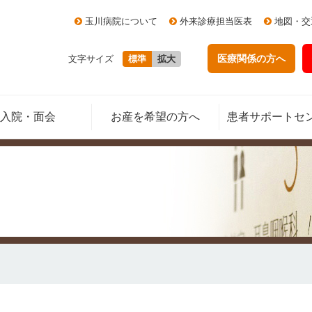
玉川病院について
外来診療担当医表
地図・交
医療関係の方
へ
文字サイズ
標準
拡大
入院・面会
お産を希望の方へ
患者サポートセ