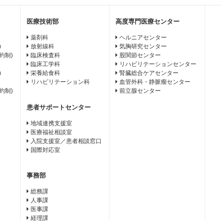
医療技術部
高度専門医療センター
薬剤科
ヘルニアセンター
)
放射線科
気胸研究センター
約制)
臨床検査科
股関節センター
臨床工学科
リハビリテーションセンター
)
栄養給食科
腎臓総合ケアセンター
リハビリテーション科
血管外科・静脈瘤センター
約制)
前立腺センター
患者サポートセンター
地域連携支援室
医療福祉相談室
入院支援室／患者相談窓口
国際対応室
事務部
総務課
人事課
医事課
経理課