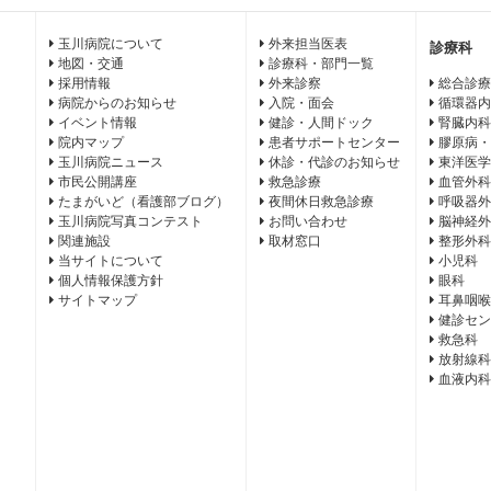
玉川病院について
外来担当医表
診療科
地図・交通
診療科・部門一覧
採用情報
外来診察
総合診療
病院からのお知らせ
入院・面会
循環器内
イベント情報
健診・人間ドック
腎臓内科
院内マップ
患者サポートセンター
膠原病・
玉川病院ニュース
休診・代診のお知らせ
東洋医学
市民公開講座
救急診療
血管外科
たまがいど（看護部ブログ）
夜間休日救急診療
呼吸器外
玉川病院写真コンテスト
お問い合わせ
脳神経外
関連施設
取材窓口
整形外科
当サイトについて
小児科
個人情報保護方針
眼科
サイトマップ
耳鼻咽喉
健診セン
救急科
放射線科
血液内科