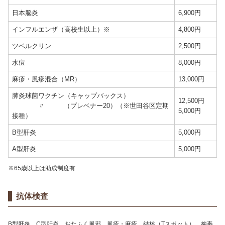
日本脳炎
6,900円
インフルエンザ（高校生以上）※
4,800円
ツベルクリン
2,500円
水痘
8,000円
麻疹・風疹混合（MR）
13,000円
肺炎球菌ワクチン（キャップバックス）
12,500円
〃 （プレベナー20）（※世田谷区定期
5,000円
接種）
B型肝炎
5,000円
A型肝炎
5,000円
※65歳以上は助成制度有
抗体検査
B型肝炎、C型肝炎、おたふく風邪、風疹・麻疹、結核（Tスポット）、梅毒