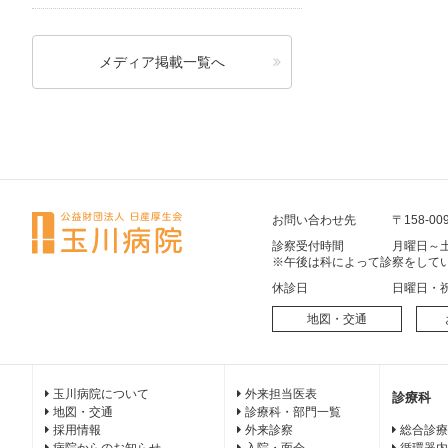
メディア掲載一覧へ
お問い合わせ先
〒158-00
診察受付時間
月曜日～土
※午後は科によって診察をして
休診日
日曜日・
地図・交通
玉川病院について
外来担当医表
診療科
地図・交通
診療科・部門一覧
採用情報
外来診察
総合診療