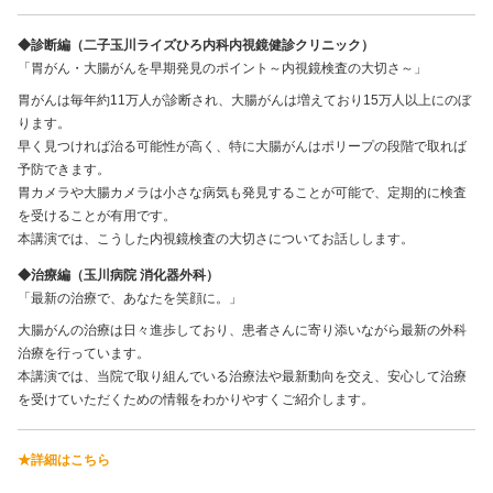
◆診断編（二子玉川ライズひろ内科内視鏡健診クリニック）
「胃がん・大腸がんを早期発見のポイント～内視鏡検査の大切さ～」
胃がんは毎年約11万人が診断され、大腸がんは増えており15万人以上にのぼ
ります。
早く見つければ治る可能性が高く、特に大腸がんはポリープの段階で取れば
予防できます。
胃カメラや大腸カメラは小さな病気も発見することが可能で、定期的に検査
を受けることが有用です。
本講演では、こうした内視鏡検査の大切さについてお話しします。
◆治療編（玉川病院 消化器外科）
「最新の治療で、あなたを笑顔に。」
大腸がんの治療は日々進歩しており、患者さんに寄り添いながら最新の外科
治療を行っています。
本講演では、当院で取り組んでいる治療法や最新動向を交え、安心して治療
を受けていただくための情報をわかりやすくご紹介します。
★詳細はこちら