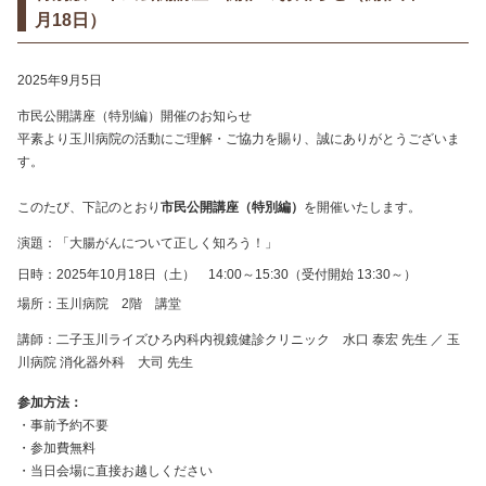
月18日）
2025年9月5日
市民公開講座（特別編）開催のお知らせ
平素より玉川病院の活動にご理解・ご協力を賜り、誠にありがとうございま
す。
このたび、下記のとおり
市民公開講座（特別編）
を開催いたします。
演題：「大腸がんについて正しく知ろう！」
日時：2025年10月18日（土） 14:00～15:30（受付開始 13:30～）
場所：玉川病院 2階 講堂
講師：二子玉川ライズひろ内科内視鏡健診クリニック 水口 泰宏 先生 ／ 玉
川病院 消化器外科 大司 先生
参加方法：
・事前予約不要
・参加費無料
・当日会場に直接お越しください